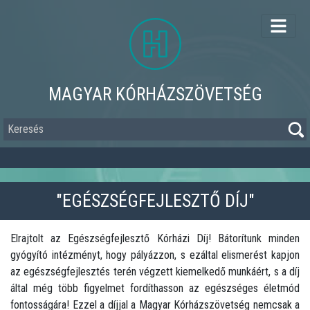
Ugrás
a
tartalomra
MAGYAR KÓRHÁZSZÖVETSÉG
Keresés
"EGÉSZSÉGFEJLESZTŐ DÍJ"
Elrajtolt az Egészségfejlesztő Kórházi Díj! Bátorítunk minden
gyógyító intézményt, hogy pályázzon, s ezáltal elismerést kapjon
az egészségfejlesztés terén végzett kiemelkedő munkáért, s a díj
által még több figyelmet fordíthasson az egészséges életmód
fontosságára! Ezzel a díjjal a Magyar Kórházszövetség nemcsak a