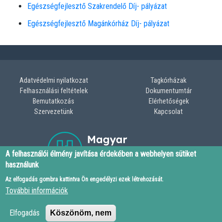
Egészségfejlesztő Szakrendelő Díj- pályázat
Egészségfejlesztő Magánkórház Díj- pályázat
Adatvédelmi nyilatkozat
Tagkórházak
LÁBLÉC
Felhasználási feltételek
Dokumentumtár
Bemutatkozás
Elérhetőségek
MENÜ
Szervezetünk
Kapcsolat
A felhasználói élmény javítása érdekében a webhelyen sütiket
használunk
Az elfogadás gombra kattintva Ön engedélyzi ezek létrehozását.
E-MAIL CÍM
CÍM
További információk
LÁTBLÉC
mksz@korhazszovetseg.hu
1113 Budapest, Ibrahim u. 19.
info@korhazszovetseg.hu
ELÉRHETŐSÉGEK
Elfogadás
Köszönöm, nem