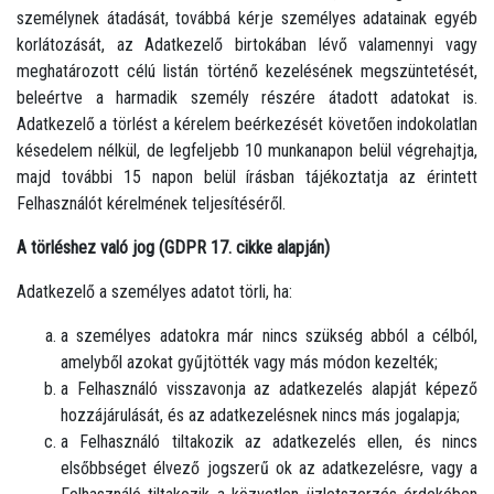
személynek átadását, továbbá kérje személyes adatainak egyéb
korlátozását, az Adatkezelő birtokában lévő valamennyi vagy
meghatározott célú listán történő kezelésének megszüntetését,
beleértve a harmadik személy részére átadott adatokat is.
Adatkezelő a törlést a kérelem beérkezését követően indokolatlan
késedelem nélkül, de legfeljebb 10 munkanapon belül végrehajtja,
majd további 15 napon belül írásban tájékoztatja az érintett
Felhasználót kérelmének teljesítéséről.
A törléshez való jog (GDPR 17. cikke alapján)
Adatkezelő a személyes adatot törli, ha:
a személyes adatokra már nincs szükség abból a célból,
amelyből azokat gyűjtötték vagy más módon kezelték;
a Felhasználó visszavonja az adatkezelés alapját képező
hozzájárulását, és az adatkezelésnek nincs más jogalapja;
a Felhasználó tiltakozik az adatkezelés ellen, és nincs
elsőbbséget élvező jogszerű ok az adatkezelésre, vagy a