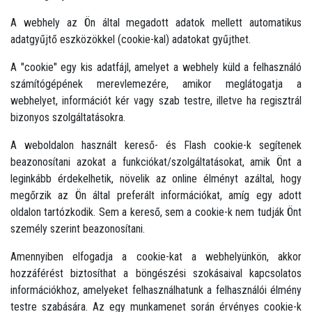
A webhely az Ön által megadott adatok mellett automatikus
adatgyűjtő eszközökkel (cookie-kal) adatokat gyűjthet.
A "cookie" egy kis adatfájl, amelyet a webhely küld a felhasználó
számítógépének merevlemezére, amikor meglátogatja a
webhelyet, információt kér vagy szab testre, illetve ha regisztrál
bizonyos szolgáltatásokra.
A weboldalon használt kereső- és Flash cookie-k segítenek
beazonosítani azokat a funkciókat/szolgáltatásokat, amik Önt a
leginkább érdekelhetik, növelik az online élményt azáltal, hogy
megőrzik az Ön által preferált információkat, amíg egy adott
oldalon tartózkodik. Sem a kereső, sem a cookie-k nem tudják Önt
személy szerint beazonosítani.
Amennyiben elfogadja a cookie-kat a webhelyünkön, akkor
hozzáférést biztosíthat a böngészési szokásaival kapcsolatos
információkhoz, amelyeket felhasználhatunk a felhasználói élmény
testre szabására. Az egy munkamenet során érvényes cookie-k