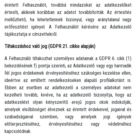
érintett Felhasználót, továbbá mindazokat az adatkezelőket
értesíti, akiknek korábban az adatot továbbították. Az értesítés
mellőzhető, ha lehetetlennek bizonyul, vagy aránytalanul nagy
erőfeszítést igényel. A Felhasználót kérésére az Adatkezelő
tájékoztatja e címzettekről.
Tiltakozáshoz való jog (GDPR 21. cikke alapján)
A Felhasználó tiltakozhat személyes adatainak a GDPR 6. cikk (1)
bekezdésének f) pontja szerinti, az Adatkezelő vagy egy harmadik
fél jogos érdekeinek érvényesítéséhez szükséges kezelése ellen,
ideértve az említett rendelkezéseken alapuló profilalkotást is.
Ebben az esetben az adatkezelő a személyes adatokat nem
kezelheti tovább, kivéve, ha az adatkezelő bizonyítja, hogy az
adatkezelést olyan kényszerítő erejű jogos okok indokolják,
amelyek elsőbbséget élveznek az érintett érdekeivel, jogaival és
szabadságaival szemben, vagy amelyek jogi igények
előterjesztéséhez, érvényesítéséhez vagy védelméhez
kapcsolódnak.