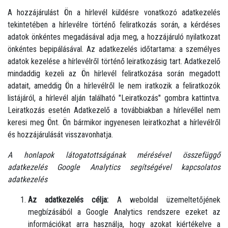
A hozzájárulást Ön a hírlevél küldésre vonatkozó adatkezelés
tekintetében a hírlevélre történő feliratkozás során, a kérdéses
adatok önkéntes megadásával adja meg, a hozzájáruló nyilatkozat
önkéntes bepipálásával. Az adatkezelés időtartama: a személyes
adatok kezelése a hírlevélről történő leiratkozásig tart. Adatkezelő
mindaddig kezeli az Ön hírlevél feliratkozása során megadott
adatait, ameddig Ön a hírlevélről le nem iratkozik a feliratkozók
listájáról, a hírlevél alján található "Leiratkozás" gombra kattintva.
Leiratkozás esetén Adatkezelő a továbbiakban a hírlevéllel nem
keresi meg Önt. Ön bármikor ingyenesen leiratkozhat a hírlevélről
és hozzájárulását visszavonhatja.
A honlapok látogatottságának mérésével összefüggő
adatkezelés Google Analytics segítségével kapcsolatos
adatkezelés
Az adatkezelés célja:
A weboldal üzemeltetőjének
megbízásából a Google Analytics rendszere ezeket az
információkat arra használja, hogy azokat kiértékelve a