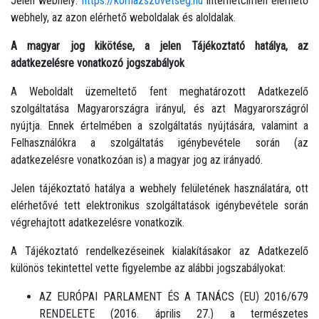
Jelen webhely:
https://korhazszovetseg.hu
internetcímen elérhető
webhely, az azon elérhető weboldalak és aloldalak.
A magyar jog kikötése, a jelen Tájékoztató hatálya, az
adatkezelésre vonatkozó jogszabályok
A Weboldalt üzemeltető fent meghatározott Adatkezelő
szolgáltatása Magyarországra irányul, és azt Magyarországról
nyújtja. Ennek értelmében a szolgáltatás nyújtására, valamint a
Felhasználókra a szolgáltatás igénybevétele során (az
adatkezelésre vonatkozóan is) a magyar jog az irányadó.
Jelen tájékoztató hatálya a webhely felületének használatára, ott
elérhetővé tett elektronikus szolgáltatások igénybevétele során
végrehajtott adatkezelésre vonatkozik.
A Tájékoztató rendelkezéseinek kialakításakor az Adatkezelő
különös tekintettel vette figyelembe az alábbi jogszabályokat:
AZ EURÓPAI PARLAMENT ÉS A TANÁCS (EU) 2016/679
RENDELETE (2016. április 27.) a természetes