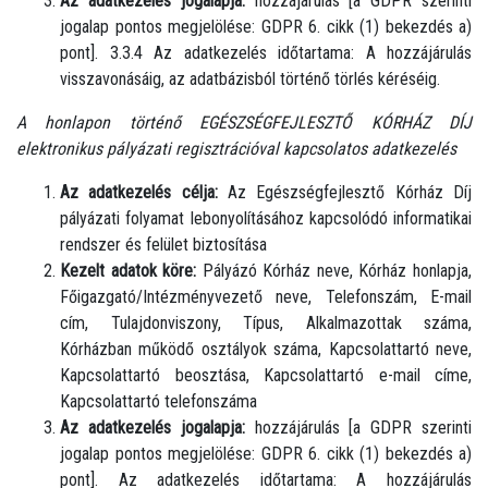
Az adatkezelés jogalapja:
hozzájárulás [a GDPR szerinti
jogalap pontos megjelölése: GDPR 6. cikk (1) bekezdés a)
pont]. 3.3.4 Az adatkezelés időtartama: A hozzájárulás
visszavonásáig, az adatbázisból történő törlés kéréséig.
A honlapon történő EGÉSZSÉGFEJLESZTŐ KÓRHÁZ DÍJ
elektronikus pályázati regisztrációval kapcsolatos adatkezelés
Az adatkezelés célja:
Az Egészségfejlesztő Kórház Díj
pályázati folyamat lebonyolításához kapcsolódó informatikai
rendszer és felület biztosítása
Kezelt adatok köre:
Pályázó Kórház neve, Kórház honlapja,
Főigazgató/Intézményvezető neve, Telefonszám, E-mail
cím, Tulajdonviszony, Típus, Alkalmazottak száma,
Kórházban működő osztályok száma, Kapcsolattartó neve,
Kapcsolattartó beosztása, Kapcsolattartó e-mail címe,
Kapcsolattartó telefonszáma
Az adatkezelés jogalapja:
hozzájárulás [a GDPR szerinti
jogalap pontos megjelölése: GDPR 6. cikk (1) bekezdés a)
pont]. Az adatkezelés időtartama: A hozzájárulás