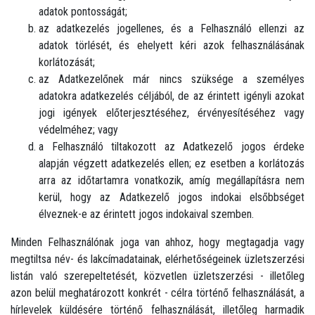
adatok pontosságát;
az adatkezelés jogellenes, és a Felhasználó ellenzi az
adatok törlését, és ehelyett kéri azok felhasználásának
korlátozását;
az Adatkezelőnek már nincs szüksége a személyes
adatokra adatkezelés céljából, de az érintett igényli azokat
jogi igények előterjesztéséhez, érvényesítéséhez vagy
védelméhez; vagy
a Felhasználó tiltakozott az Adatkezelő jogos érdeke
alapján végzett adatkezelés ellen; ez esetben a korlátozás
arra az időtartamra vonatkozik, amíg megállapításra nem
kerül, hogy az Adatkezelő jogos indokai elsőbbséget
élveznek-e az érintett jogos indokaival szemben.
Minden Felhasználónak joga van ahhoz, hogy megtagadja vagy
megtiltsa név- és lakcímadatainak, elérhetőségeinek üzletszerzési
listán való szerepeltetését, közvetlen üzletszerzési - illetőleg
azon belül meghatározott konkrét - célra történő felhasználását, a
hírlevelek küldésére történő felhasználását, illetőleg harmadik