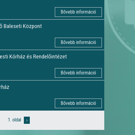
Bővebb információ
ő Baleseti Központ
Bővebb információ
esti Kórház és Rendelőintézet
Bővebb információ
rház
Bővebb információ
1. oldal
Következő
›
Oldalszámozás
oldal