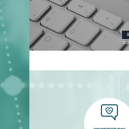
R
202