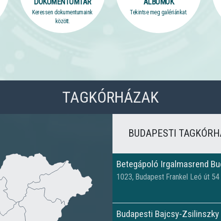
DOKUMENTUMTÁR
ALBUMOK
Keressen dokumentumaink
Tekintse meg galériánkat.
között.
TAGKÓRHÁZAK
BUDAPEST
I TAGKÓR
Betegápoló Irgalmasrend Bu
1023,
Budapest
Frankel Leó út 54
Budapesti Bajcsy-Zsilinszky