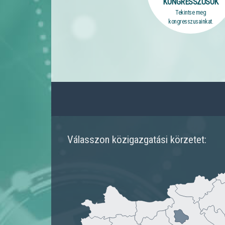
KONGRESSZUSOK
Tekintse meg
kongresszusainkat.
Válasszon közigazgatási körzetet: