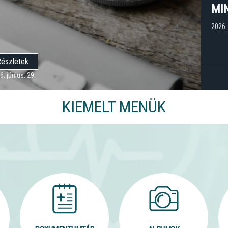
MI
2026.
észletek
6. június. 29.
KIEMELT MENÜK