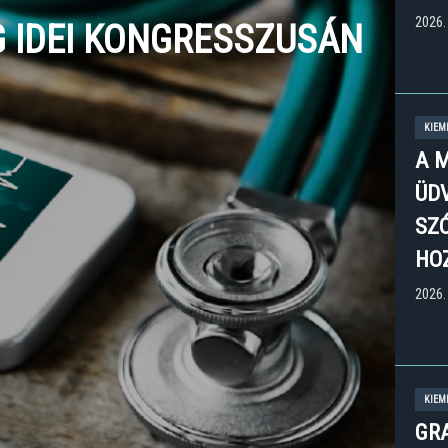
2026. 
 IDEI KONGRESSZUSÁN
KIEM
A 
ÜD
SZ
HO
2026.
KIEM
GR