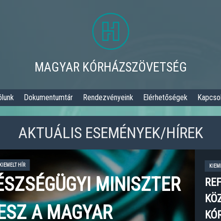
MAGYAR KÓRHÁZSZÖVETSÉG
ólunk
Dokumentumtár
Rendezvényeink
Elérhetőségek
Kapcsol
AKTUÁLIS ESEMÉNYEK/HÍREK
KIEMELT HÍR
KIEM
ÉSZSÉGÜGYI MINISZTER
RE
KÖ
VESZ A MAGYAR
KÓ