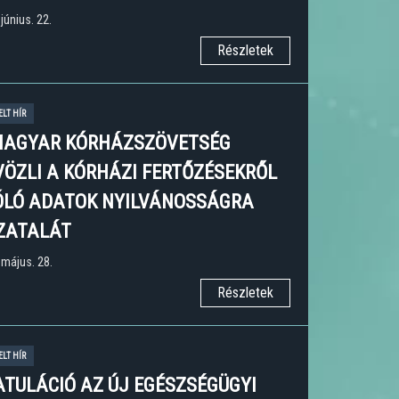
június. 22.
Részletek
ELT HÍR
MAGYAR KÓRHÁZSZÖVETSÉG
VÖZLI A KÓRHÁZI FERTŐZÉSEKRŐL
ÓLÓ ADATOK NYILVÁNOSSÁGRA
ZATALÁT
 május. 28.
Részletek
ELT HÍR
ATULÁCIÓ AZ ÚJ EGÉSZSÉGÜGYI