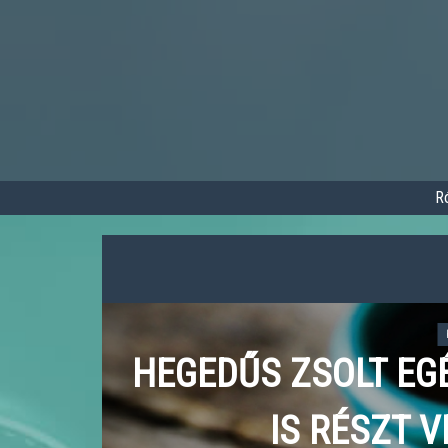
Ugrás
a
tartalomra
R
HEGEDŰS ZSOLT EG
IS RÉSZT 