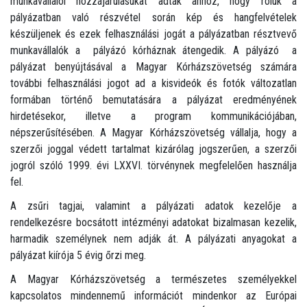
munkavállalói hozzájárulásukat adták ahhoz, hogy róluk a
pályázatban való részvétel során kép és hangfelvételek
készüljenek és ezek felhasználási jogát a pályázatban résztvevő
munkavállalók a pályázó kórháznak átengedik. A pályázó a
pályázat benyújtásával a Magyar Kórházszövetség számára
további felhasználási jogot ad a kisvideók és fotók változatlan
formában történő bemutatására a pályázat eredményének
hirdetésekor, illetve a program kommunikációjában,
népszerűsítésében. A Magyar Kórházszövetség vállalja, hogy a
szerzői joggal védett tartalmat kizárólag jogszerűen, a szerzői
jogról szóló 1999. évi LXXVI. törvénynek megfelelően használja
fel.
A zsűri tagjai, valamint a pályázati adatok kezelője a
rendelkezésre bocsátott intézményi adatokat bizalmasan kezelik,
harmadik személynek nem adják át. A pályázati anyagokat a
pályázat kiírója 5 évig őrzi meg.
A Magyar Kórházszövetség a természetes személyekkel
kapcsolatos mindennemű információt mindenkor az Európai