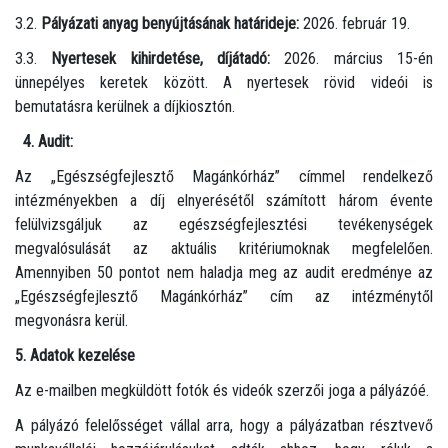
3.2.
Pályázati anyag benyújtásának határideje:
2026. február 19.
3.3.
Nyertesek kihirdetése, díjátadó:
2026. március 15-én
ünnepélyes keretek között. A nyertesek rövid videói is
bemutatásra kerülnek a díjkiosztón.
4. Audit:
Az „Egészségfejlesztő Magánkórház” címmel rendelkező
intézményekben a díj elnyerésétől számított három évente
felülvizsgáljuk az egészségfejlesztési tevékenységek
megvalósulását az aktuális kritériumoknak megfelelően.
Amennyiben 50 pontot nem haladja meg az audit eredménye az
„Egészségfejlesztő Magánkórház” cím az intézménytől
megvonásra kerül.
5. Adatok kezelése
Az e-mailben megküldött fotók és videók szerzői joga a pályázóé.
A pályázó felelősséget vállal arra, hogy a pályázatban résztvevő