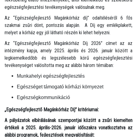
egészségfejlesztési tevékenységek valósulnak meg.
Az “Egészségfejlesztő Magánkórház díj” odaítéléséről 6 fős
szakmai zsűri dönt, pontozás alapján. A Díj egy emlékplakett,
melyet a kórház egy jól látható részén ki lehet helyezni.
Az “Egészségfejlesztő Magánkórház Díj 2026” címet az az
intézmény kapja, amely 2025. április és 2026. január között a
legkiemelkedőbb és legszélesebb körű egészségfejlesztési
tevékenységet valósította meg az alábbi három témában:
Munkahelyi egészségfejlesztés
Egészséget támogató kórházi környezet
Egészségkommunikáció
„Egészségfejlesztő Magánkórház Díj” kritériumai:
A pályázatok elbírálásának szempontjai között a zsűri kiemelten
értékeli a 2025. április-2026. január időszakra vonatkoztatva az
alábbi programok, fejlesztések megvalósítását: