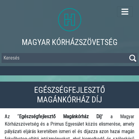
Ugrás
a
tartalomra
MAGYAR KÓRHÁZSZÖVETSÉG
Keresés
EGÉSZSÉGFEJLESZTŐ
MAGÁNKÓRHÁZ DÍJ
Az “
Egészségfejlesztő Magánkórház Díj
” a Magyar
Kórházszövetség és a Primus Egyesület közös elismerése, amely
pályázati eljárás keretében ismeri el és díjazza azon hazai magán
fekvőbeteg-ellátó intézményeket, ahol kiemelkedő és széleskörű