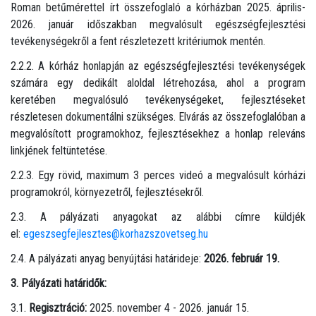
Roman betűmérettel írt összefoglaló a kórházban 2025. április-
2026. január időszakban megvalósult egészségfejlesztési
tevékenységekről a fent részletezett kritériumok mentén.
2.2.2. A kórház honlapján az egészségfejlesztési tevékenységek
számára egy dedikált aloldal létrehozása, ahol a program
keretében megvalósuló tevékenységeket, fejlesztéseket
részletesen dokumentálni szükséges. Elvárás az összefoglalóban a
megvalósított programokhoz, fejlesztésekhez a honlap releváns
linkjének feltüntetése.
2.2.3. Egy rövid, maximum 3 perces videó a megvalósult kórházi
programokról, környezetről, fejlesztésekről.
2.3. A pályázati anyagokat az alábbi címre küldjék
el:
egeszsegfejlesztes@korhazszovetseg.hu
2.4. A pályázati anyag benyújtási határideje:
2026. február 19.
3. Pályázati határidők:
3.1.
Regisztráció:
2025. november 4 - 2026. január 15.