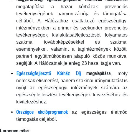
megalapítása a hazai kórházak prevenciós
tevékenységének harmonizációja és támogatása
céljából. A Hálózathoz csatlakozó egészségügyi
intézményekben a primer és szekunder prevenciós
tevékenységek kialakítását/fejlesztését folyamatos
szakmai továbbképzésekkel és szakmai
eseményekkel, valamint a tagintézmények közötti
partneri együttműködésen alapuló közös munkával
segítjük. A Hálózatnak jelenleg 23 hazai tagja van.
Egészségfejlesztő Kórház Díj
megalapítása
, mely
nemcsak elismerést, hanem szakmai iránymutatást is
nyújt az egészségügyi intézmények számára az
egészségfejlesztési tevékenységek tervezéséhez és
kivitelezéshez.
Országos akcióprogramok
az egészséges életmód
támogatás céljából.
A program céljai: