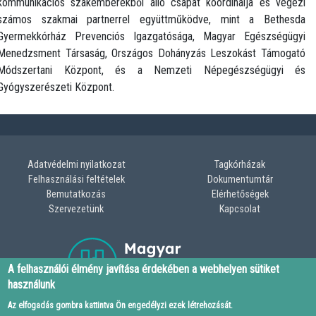
kommunikációs szakemberekből álló csapat koordinálja és végezi
számos szakmai partnerrel együttműködve, mint a Bethesda
Gyermekkórház Prevenciós Igazgatósága, Magyar Egészségügyi
Menedzsment Társaság, Országos Dohányzás Leszokást Támogató
Módszertani Központ, és a Nemzeti Népegészségügyi és
Gyógyszerészeti Központ.
Adatvédelmi nyilatkozat
Tagkórházak
LÁBLÉC
Felhasználási feltételek
Dokumentumtár
Bemutatkozás
Elérhetőségek
MENÜ
Szervezetünk
Kapcsolat
A felhasználói élmény javítása érdekében a webhelyen sütiket
használunk
Az elfogadás gombra kattintva Ön engedélyzi ezek létrehozását.