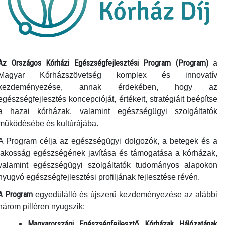
Az Országos Kórházi Egészségfejlesztési Program (Program)
a
Magyar Kórházszövetség komplex és innovatív
kezdeményezése, annak érdekében, hogy az
egészségfejlesztés koncepcióját, értékeit, stratégiáit beépítse
a hazai kórházak, valamint egészségügyi szolgáltatók
működésébe és kultúrájába.
A Program célja az egészségügyi dolgozók, a betegek és a
lakosság egészségének javítása és támogatása a kórházak,
valamint egészségügyi szolgáltatók tudományos alapokon
nyugvó egészségfejlesztési profiljának fejlesztése révén.
A Program
egyedülálló és újszerű kezdeményezése az alábbi
három pilléren nyugszik:
Magyarországi Egészségfejlesztő Kórházak Hálózatának