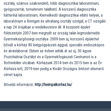
osztály, számos szakrendelő, több diagnosztikai laboratórium,
gyógyszertár, tornaterem található. A korszerű diagnosztika
hátteréül laboratórium, Kiemelkedő diagnosztikai ellátó helyek, a
laboratórium a Röntgen és ultrahang osztály szolgál, a CT vizsgáló
a nap 24 órájában a rendelkezésre áll. A központi épület
földszintjén 2007-ben megnyílt az ország talán legmodernebb
Gyermeksürgősségi osztálya. 2009-ben új, korszerű épülettel
bővült a kórház 80 belgyógyászati ággyal, speciális endoszkópos
és alváslaborral. Ebben az évben adták át az új, 30 ágyas
Pszichiátriai Osztályt és a Gyermekfogászati Centrumot is a
Rottenbiller utcában. Kórházunk 2014-ben és 2015-ben is az Év
Kórháza lett, 2019-ben pedig a Kiváló Országos Intézet elismerő
címet kapta.
Bővebb információ:
http://heimpalkorhaz.hu/