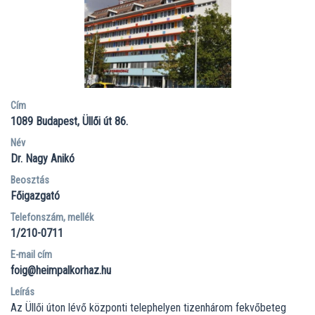
Cím
1089
Budapest
Üllői út 86.
Név
Dr. Nagy Anikó
Beosztás
Főigazgató
Telefonszám, mellék
1/210-0711
E-mail cím
foig@heimpalkorhaz.hu
Leírás
Az Üllői úton lévő központi telephelyen tizenhárom fekvőbeteg