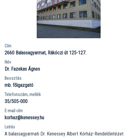
Cím
2660
Balassagyarmat
Rákóczi út 125-127.
Név
Dr. Fazekas Ágnes
Beosztás
mb. főigazgató
Telefonszám, mellék
35/505-000
E-mail cím
korhaz@kenessey.hu
Leírás
A balassagyarmati Dr. Kenessey Albert Kórház-Rendelőintézet