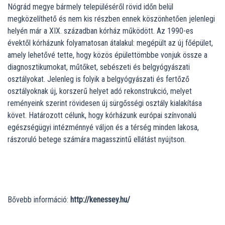
Nógrád megye bármely településéről rövid időn belül
megközelíthető és nem kis részben ennek köszönhetően jelenlegi
helyén már a XIX. században kórház működött. Az 1990-es
évektől kórházunk folyamatosan átalakul: megépült az új főépület,
amely lehetővé tette, hogy közös épülettömbbe vonjuk össze a
diagnosztikumokat, műtőket, sebészeti és belgyógyászati
osztályokat. Jelenleg is folyik a belgyógyászati és fertőző
osztályoknak új, korszerű helyet adó rekonstrukció, melyet
reményeink szerint rövidesen új sürgősségi osztály kialakítása
követ. Határozott célunk, hogy kórházunk európai színvonalú
egészségügyi intézménnyé váljon és a térség minden lakosa,
rászoruló betege számára magasszintű ellátást nyújtson.
Bővebb információ:
http://kenessey.hu/